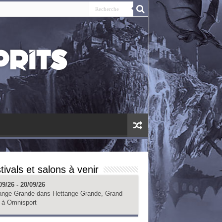
tivals et salons à venir
09/26 - 20/09/26
ange Grande
dans
Hettange Grande, Grand
à
Omnisport