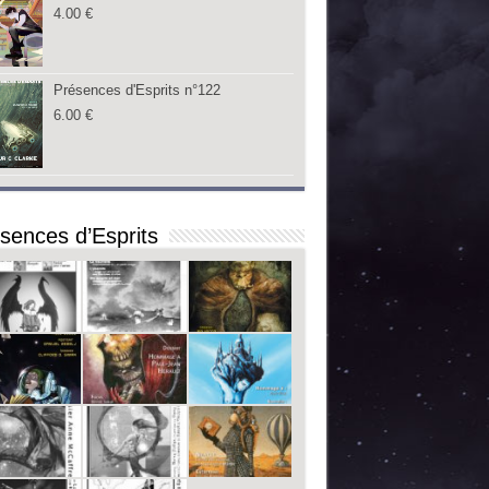
4.00
€
Présences d'Esprits n°122
6.00
€
sences d’Esprits