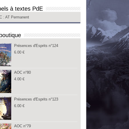
els à textes PdE
C
: AT Permanent
boutique
Présences d'Esprits n°124
6.00
€
AOC n°80
4.00
€
Présences d'Esprits n°123
6.00
€
AOC n°79