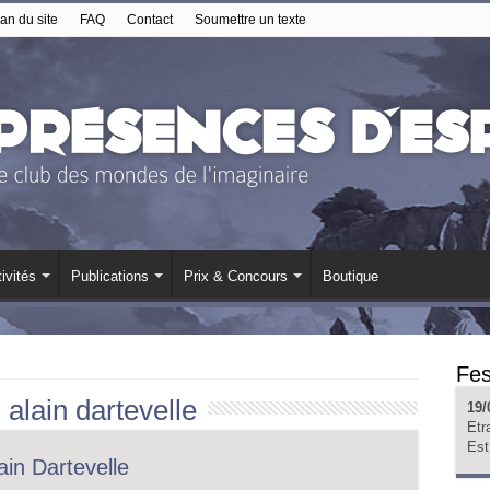
an du site
FAQ
Contact
Soumettre un texte
ivités
Publications
Prix & Concours
Boutique
Fes
:
alain dartevelle
19/
Etr
Est
in Dartevelle