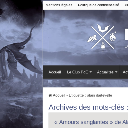
Mentions légales
Politique de confidentialité
Pl
Accueil
Le Club PdE
Actualités
Act
Accueil
»
Étiquette :
alain dartevelle
Archives des mots-clés 
« Amours sanglantes » de Ala