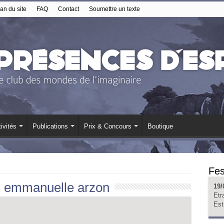
an du site
FAQ
Contact
Soumettre un texte
ivités
Publications
Prix & Concours
Boutique
Fes
:
emmanuelle arzon
19/
Etr
Est