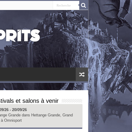
tivals et salons à venir
09/26 - 20/09/26
ange Grande
dans
Hettange Grande, Grand
à
Omnisport