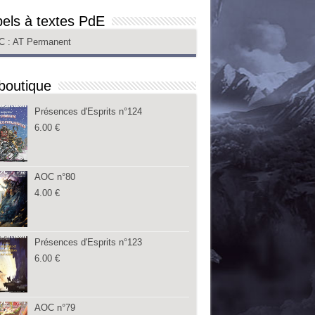
els à textes PdE
C
: AT Permanent
boutique
Présences d'Esprits n°124
6.00
€
AOC n°80
4.00
€
Présences d'Esprits n°123
6.00
€
AOC n°79