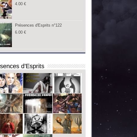
4.00
€
Présences d'Esprits n°122
6.00
€
sences d’Esprits