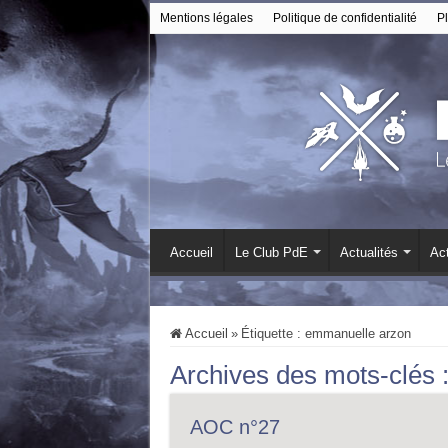
Mentions légales
Politique de confidentialité
Pl
Accueil
Le Club PdE
Actualités
Act
Accueil
»
Étiquette :
emmanuelle arzon
Archives des mots-clés 
AOC n°27