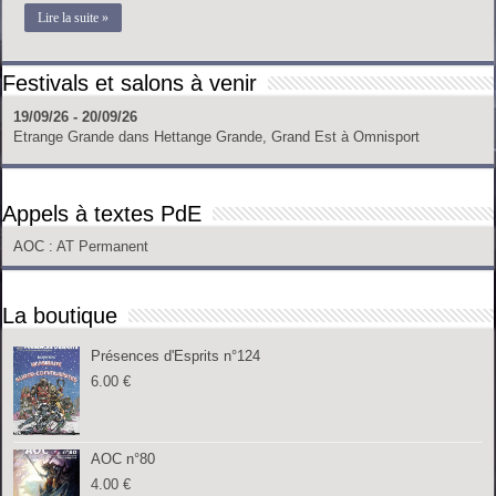
Lire la suite »
Festivals et salons à venir
19/09/26 - 20/09/26
Etrange Grande
dans
Hettange Grande, Grand Est
à
Omnisport
Appels à textes PdE
AOC
: AT Permanent
La boutique
Présences d'Esprits n°124
6.00
€
AOC n°80
4.00
€