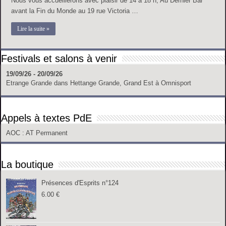
Nous vous accueillerons avec plaisir de 14 à 18 h, Au Dernier Bar
avant la Fin du Monde au 19 rue Victoria …
Lire la suite »
Festivals et salons à venir
19/09/26 - 20/09/26
Etrange Grande
dans
Hettange Grande, Grand Est
à
Omnisport
Appels à textes PdE
AOC
: AT Permanent
La boutique
Présences d'Esprits n°124
6.00
€