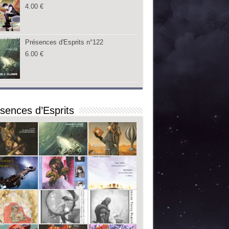
4.00
€
Présences d'Esprits n°122
6.00
€
sences d’Esprits