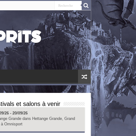
tivals et salons à venir
09/26 - 20/09/26
ange Grande
dans
Hettange Grande, Grand
à
Omnisport