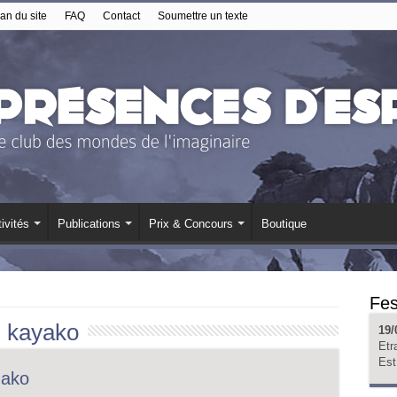
an du site
FAQ
Contact
Soumettre un texte
ivités
Publications
Prix & Concours
Boutique
Fes
:
kayako
19/
Etr
Est
dako