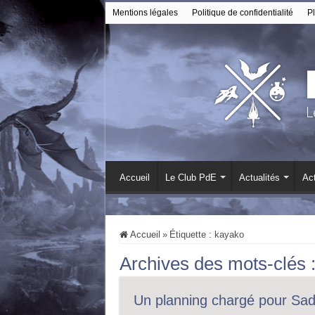
Mentions légales
Politique de confidentialité
Pl
Accueil
Le Club PdE
Actualités
Act
Accueil
»
Étiquette :
kayako
Archives des mots-clés 
Un planning chargé pour Sa