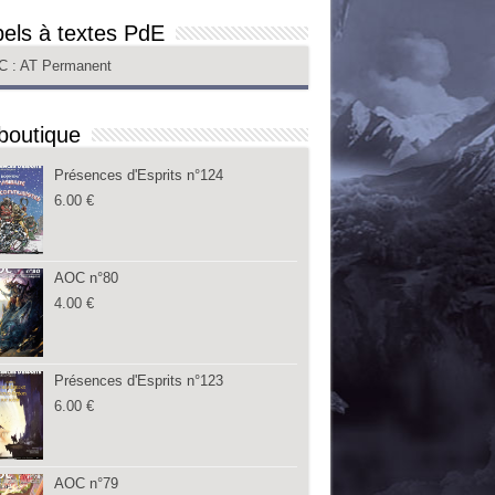
els à textes PdE
C
: AT Permanent
boutique
Présences d'Esprits n°124
6.00
€
AOC n°80
4.00
€
Présences d'Esprits n°123
6.00
€
AOC n°79