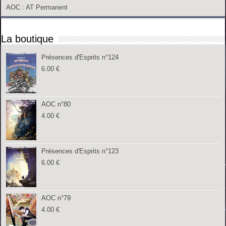
AOC
: AT Permanent
La boutique
Présences d'Esprits n°124
6.00
€
AOC n°80
4.00
€
Présences d'Esprits n°123
6.00
€
AOC n°79
4.00
€