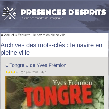
Accueil
»
Étiquette :
le navire en pleine ville
Archives des mots-clés :
le navire en
pleine ville
« Tongre » de Yves Frémion
5 juillet 2009
0