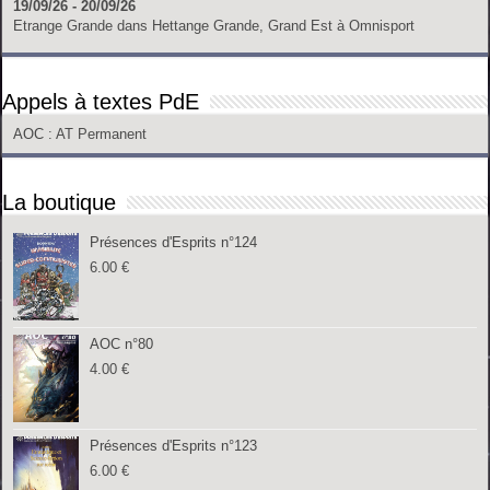
19/09/26 - 20/09/26
Etrange Grande
dans
Hettange Grande, Grand Est
à
Omnisport
Appels à textes PdE
AOC
: AT Permanent
La boutique
Présences d'Esprits n°124
6.00
€
AOC n°80
4.00
€
Présences d'Esprits n°123
6.00
€