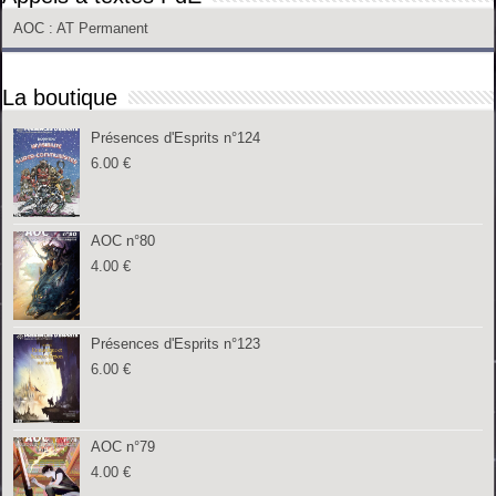
AOC
: AT Permanent
La boutique
Présences d'Esprits n°124
6.00
€
AOC n°80
4.00
€
Présences d'Esprits n°123
6.00
€
AOC n°79
4.00
€