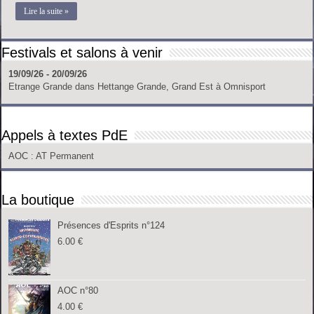
Lire la suite »
Festivals et salons à venir
19/09/26 - 20/09/26
Etrange Grande
dans
Hettange Grande, Grand Est
à
Omnisport
Appels à textes PdE
AOC
: AT Permanent
La boutique
Présences d'Esprits n°124
6.00
€
AOC n°80
4.00
€