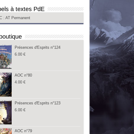
els à textes PdE
C
: AT Permanent
boutique
Présences d'Esprits n°124
6.00
€
AOC n°80
4.00
€
Présences d'Esprits n°123
6.00
€
AOC n°79