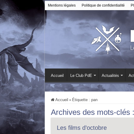
Mentions légales
Politique de confidentialité
Pl
Accueil
Le Club PdE
Actualités
Act
Accueil
»
Étiquette :
pan
Archives des mots-clés 
Les films d’octobre