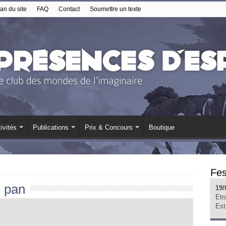
an du site
FAQ
Contact
Soumettre un texte
ivités
Publications
Prix & Concours
Boutique
Fes
:
pan
19/
Etr
Est