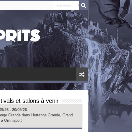
tivals et salons à venir
09/26 - 20/09/26
ange Grande
dans
Hettange Grande, Grand
à
Omnisport