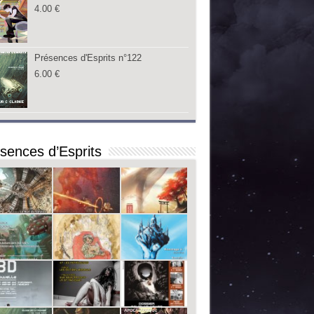
4.00
€
Présences d'Esprits n°122
6.00
€
sences d’Esprits