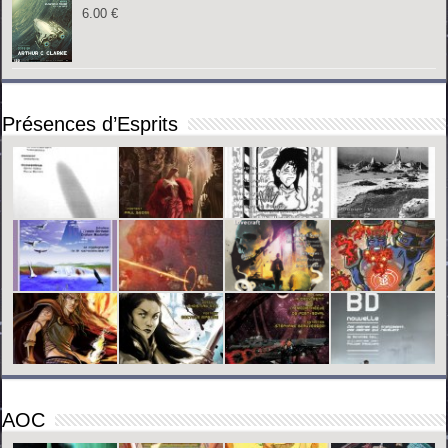
6.00
€
Présences d’Esprits
AOC