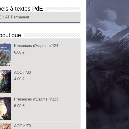
els à textes PdE
C
: AT Permanent
boutique
Présences d'Esprits n°124
6.00
€
AOC n°80
4.00
€
Présences d'Esprits n°123
6.00
€
AOC n°79