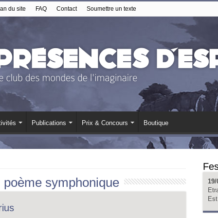
an du site
FAQ
Contact
Soumettre un texte
ivités
Publications
Prix & Concours
Boutique
Fes
:
poème symphonique
19/
Etr
Est
rius