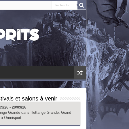
tivals et salons à venir
09/26 - 20/09/26
ange Grande
dans
Hettange Grande, Grand
à
Omnisport