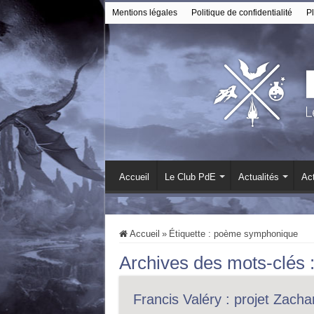
Mentions légales
Politique de confidentialité
Pl
Accueil
Le Club PdE
Actualités
Act
Accueil
»
Étiquette :
poème symphonique
Archives des mots-clés 
Francis Valéry : projet Zacha