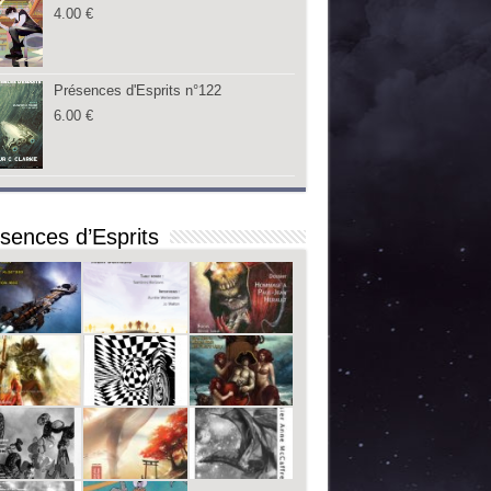
4.00
€
Présences d'Esprits n°122
6.00
€
sences d’Esprits