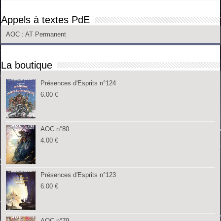
Appels à textes PdE
AOC
: AT Permanent
La boutique
Présences d'Esprits n°124
6.00
€
AOC n°80
4.00
€
Présences d'Esprits n°123
6.00
€
AOC n°79