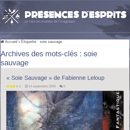
Accueil
»
Étiquette :
soie sauvage
Archives des mots-clés :
soie
sauvage
« Soie Sauvage » de Fabienne Leloup
14 septembre 2009
0