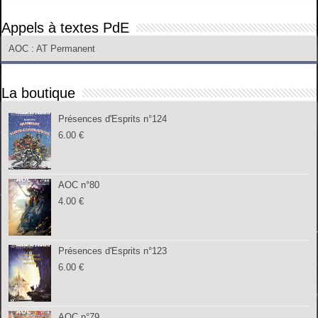
Appels à textes PdE
AOC
: AT Permanent
La boutique
Présences d'Esprits n°124
6.00
€
AOC n°80
4.00
€
Présences d'Esprits n°123
6.00
€
AOC n°79