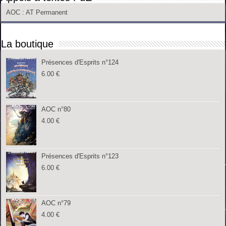
AOC
: AT Permanent
La boutique
Présences d'Esprits n°124
6.00
€
AOC n°80
4.00
€
Présences d'Esprits n°123
6.00
€
AOC n°79
4.00
€