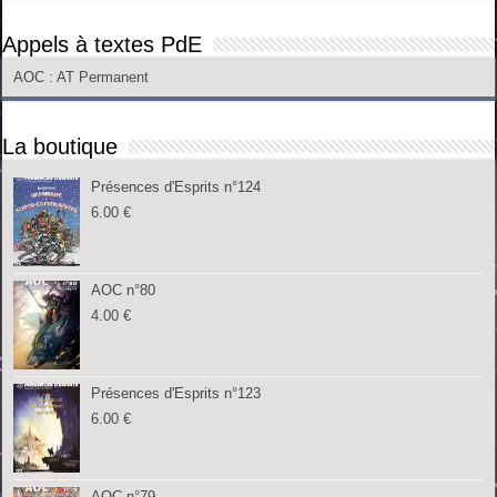
Appels à textes PdE
AOC
: AT Permanent
La boutique
Présences d'Esprits n°124
6.00
€
AOC n°80
4.00
€
Présences d'Esprits n°123
6.00
€
AOC n°79