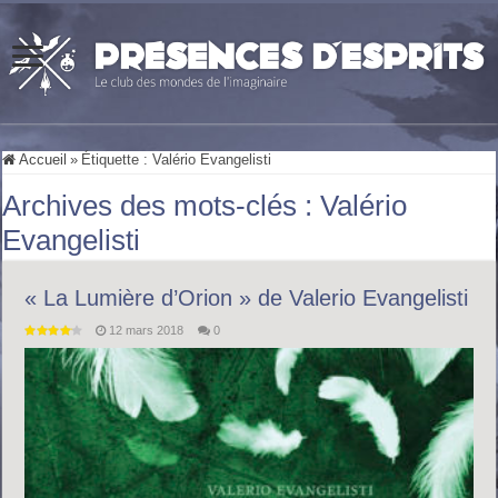
Accueil
»
Étiquette :
Valério Evangelisti
Archives des mots-clés :
Valério
Evangelisti
« La Lumière d’Orion » de Valerio Evangelisti
12 mars 2018
0