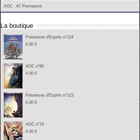
AOC
: AT Permanent
La boutique
Présences d'Esprits n°124
6.00
€
AOC n°80
4.00
€
Présences d'Esprits n°123
6.00
€
AOC n°79
4.00
€