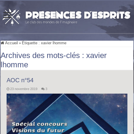
Accueil
»
Étiquette :
xavier lhomme
Archives des mots-clés :
xavier
lhomme
AOC n°54
23 novembre 2019
3