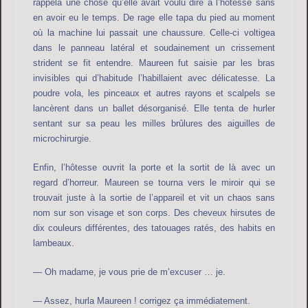
rappela une chose qu’elle avait voulu dire à l’hôtesse sans
en avoir eu le temps. De rage elle tapa du pied au moment
où la machine lui passait une chaussure. Celle-ci voltigea
dans le panneau latéral et soudainement un crissement
strident se fit entendre. Maureen fut saisie par les bras
invisibles qui d’habitude l’habillaient avec délicatesse. La
poudre vola, les pinceaux et autres rayons et scalpels se
lancèrent dans un ballet désorganisé. Elle tenta de hurler
sentant sur sa peau les milles brûlures des aiguilles de
microchirurgie.
Enfin, l’hôtesse ouvrit la porte et la sortit de là avec un
regard d’horreur. Maureen se tourna vers le miroir qui se
trouvait juste à la sortie de l’appareil et vit un chaos sans
nom sur son visage et son corps. Des cheveux hirsutes de
dix couleurs différentes, des tatouages ratés, des habits en
lambeaux.
— Oh madame, je vous prie de m’excuser … je.
— Assez, hurla Maureen ! corrigez ça immédiatement.