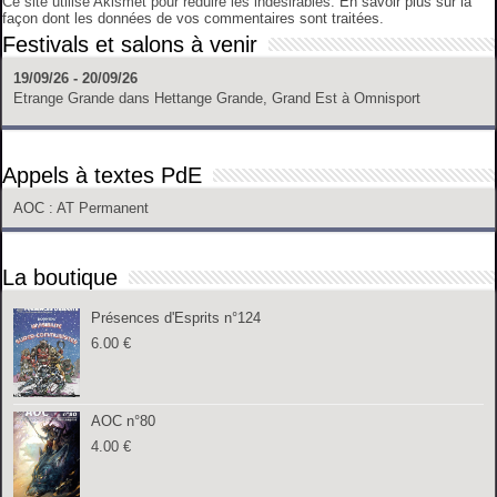
Ce site utilise Akismet pour réduire les indésirables.
En savoir plus sur la
façon dont les données de vos commentaires sont traitées
.
Festivals et salons à venir
19/09/26 - 20/09/26
Etrange Grande
dans
Hettange Grande, Grand Est
à
Omnisport
Appels à textes PdE
AOC
: AT Permanent
La boutique
Présences d'Esprits n°124
6.00
€
AOC n°80
4.00
€