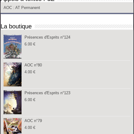
AOC
: AT Permanent
La boutique
Présences d'Esprits n°124
6.00
€
AOC n°80
4.00
€
Présences d'Esprits n°123
6.00
€
AOC n°79
4.00
€