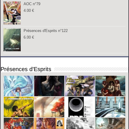
AOC n°79
4.00
€
Présences d'Esprits n°122
6.00
€
Présences d’Esprits