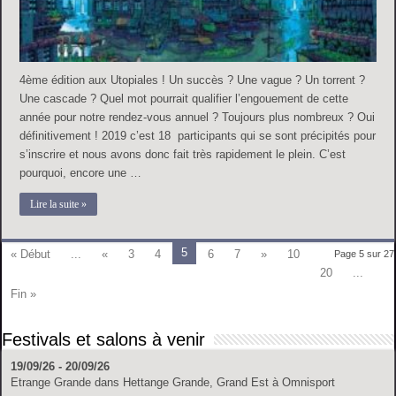
4ème édition aux Utopiales ! Un succès ? Une vague ? Un torrent ?
Une cascade ? Quel mot pourrait qualifier l’engouement de cette
année pour notre rendez-vous annuel ? Toujours plus nombreux ? Oui
définitivement ! 2019 c’est 18 participants qui se sont précipités pour
s’inscrire et nous avons donc fait très rapidement le plein. C’est
pourquoi, encore une …
Lire la suite »
5
« Début
...
«
3
4
6
7
»
10
Page 5 sur 27
20
...
Fin »
Festivals et salons à venir
19/09/26 - 20/09/26
Etrange Grande
dans
Hettange Grande, Grand Est
à
Omnisport