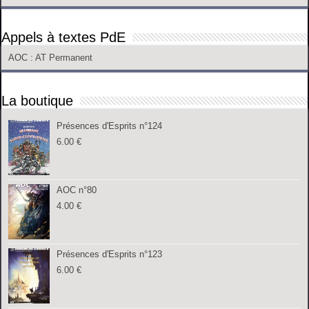
Appels à textes PdE
AOC
: AT Permanent
La boutique
Présences d'Esprits n°124
6.00
€
AOC n°80
4.00
€
Présences d'Esprits n°123
6.00
€