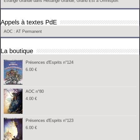
Etrange Grande
dans
Hettange Grande, Grand Est
à
Omnisport
Appels à textes PdE
AOC
: AT Permanent
La boutique
Présences d'Esprits n°124
6.00
€
AOC n°80
4.00
€
Présences d'Esprits n°123
6.00
€