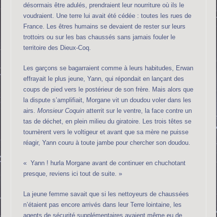
désormais être adulés, prendraient leur nourriture où ils le
voudraient. Une terre lui avait été cédée : toutes les rues de
France. Les êtres humains se devaient de rester sur leurs
trottoirs ou sur les bas chaussés sans jamais fouler le
territoire des Dieux-Coq.
Les garçons se bagarraient comme à leurs habitudes, Erwan
effrayait le plus jeune, Yann, qui répondait en lançant des
coups de pied vers le postérieur de son frère. Mais alors que
la dispute s’amplifiait, Morgane vit un doudou voler dans les
airs.
Monsieur Coquin
atterrit sur le ventre, la face contre un
tas de déchet, en plein milieu du giratoire. Les trois têtes se
tournèrent vers le voltigeur et avant que sa mère ne puisse
réagir, Yann couru à toute jambe pour chercher son doudou.
« Yann ! hurla Morgane avant de continuer en chuchotant
presque, reviens ici tout de suite. »
La jeune femme savait que si les nettoyeurs de chaussées
n’étaient pas encore arrivés dans leur Terre lointaine, les
agents de sécurité supplémentaires avaient même eu de