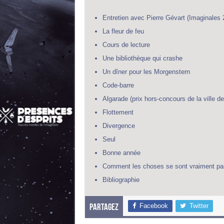
Entretien avec Pierre Gévart (Imaginales 
La fleur de feu
Cours de lecture
Une bibliothèque qui crashe
Un dîner pour les Morgenstern
Code-barre
Algarade (prix hors-concours de la ville 
Flottement
Divergence
Seul
Bonne année
Comment les choses se sont vraiment pass
Bibliographie
Facebook
Twitter
Partagez