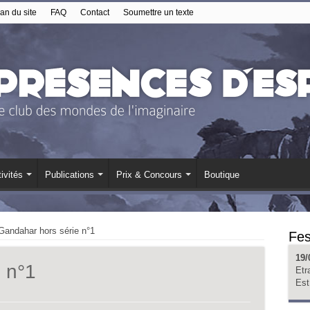
an du site
FAQ
Contact
Soumettre un texte
ivités
Publications
Prix & Concours
Boutique
Gandahar hors série n°1
Fes
19/
 n°1
Etr
Est