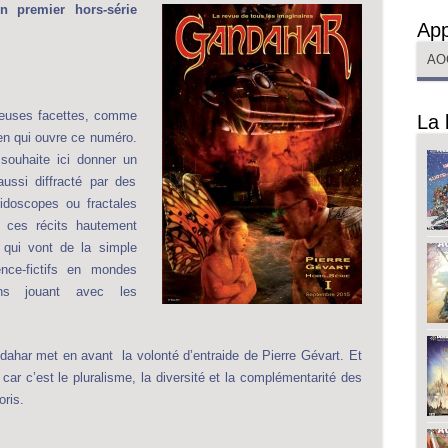
n premier hors-série
App
AO
breuses facettes, comme
La 
ien qui ouvre ce numéro.
 souhaite ici donner un
aussi diffracté par des
éidoscopes ou fractales
 ces récits hautement
, qui vont de la simple
nce-fictifs en mondes
ions jouant avec les
ndahar met en avant la volonté d’entraide de Pierre Gévart. Et
ar c’est le pluralisme, la diversité et la complémentarité des
oris.