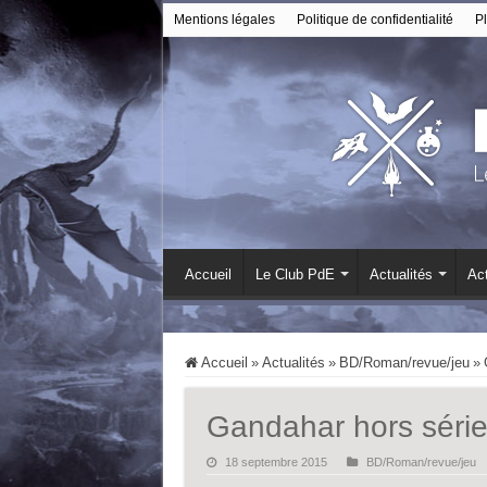
Mentions légales
Politique de confidentialité
Pl
Accueil
Le Club PdE
Actualités
Act
Accueil
»
Actualités
»
BD/Roman/revue/jeu
»
Gandahar hors série
18 septembre 2015
BD/Roman/revue/jeu