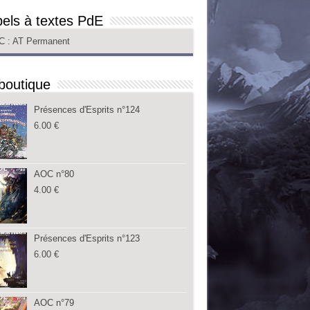
els à textes PdE
C
: AT Permanent
boutique
Présences d'Esprits n°124
6.00
€
AOC n°80
4.00
€
Présences d'Esprits n°123
6.00
€
AOC n°79