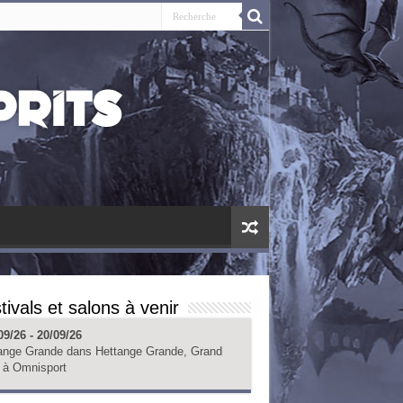
tivals et salons à venir
09/26 - 20/09/26
ange Grande
dans
Hettange Grande, Grand
à
Omnisport