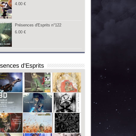
4.00
€
Présences d'Esprits n°122
6.00
€
sences d’Esprits