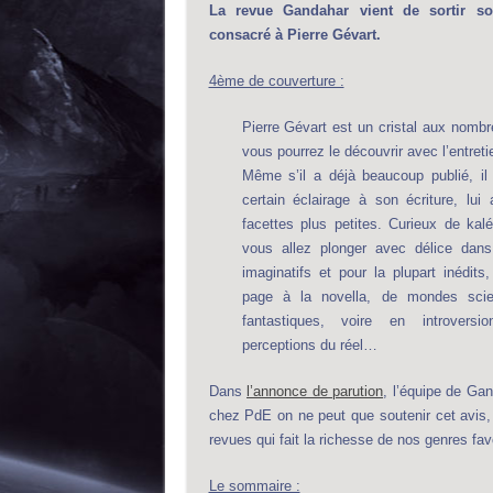
La revue Gandahar vient de sortir so
consacré à Pierre Gévart.
4ème de couverture :
Pierre Gévart est un cristal aux nom
vous pourrez le découvrir avec l’entret
Même s’il a déjà beaucoup publié, il
certain éclairage à son écriture, lui 
facettes plus petites. Curieux de kal
vous allez plonger avec délice dans
imaginatifs et pour la plupart inédits
page à la novella, de mondes scie
fantastiques, voire en introvers
perceptions du réel…
Dans
l’annonce de parution
, l’équipe de Ga
chez PdE on ne peut que soutenir cet avis, c
revues qui fait la richesse de nos genres fav
Le sommaire :