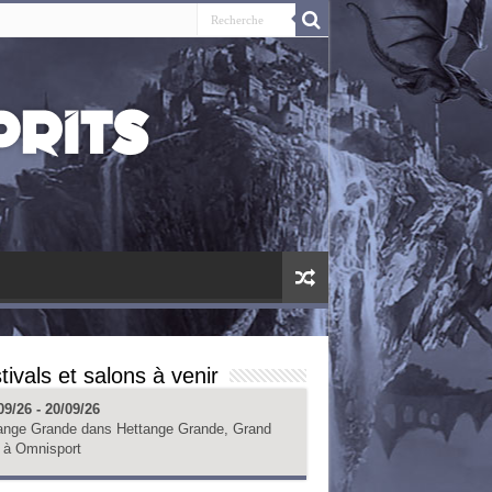
tivals et salons à venir
09/26 - 20/09/26
ange Grande
dans
Hettange Grande, Grand
à
Omnisport