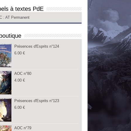
els à textes PdE
C
: AT Permanent
boutique
Présences d'Esprits n°124
6.00
€
AOC n°80
4.00
€
Présences d'Esprits n°123
6.00
€
AOC n°79