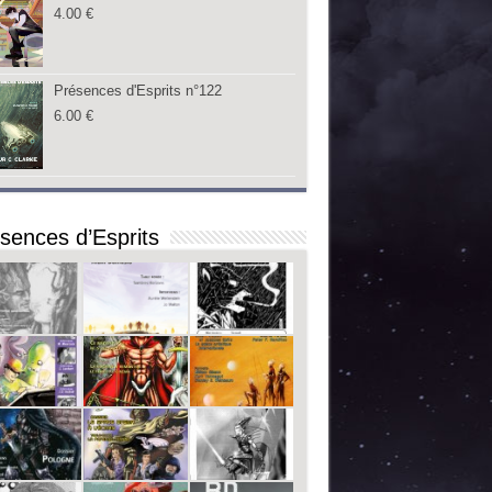
4.00
€
Présences d'Esprits n°122
6.00
€
sences d’Esprits