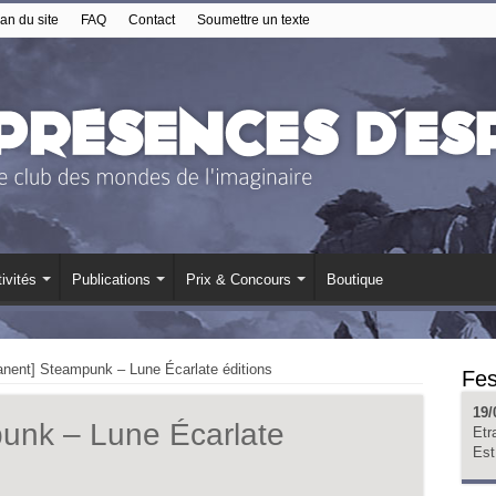
an du site
FAQ
Contact
Soumettre un texte
ivités
Publications
Prix & Concours
Boutique
nent] Steampunk – Lune Écarlate éditions
Fes
19/
unk – Lune Écarlate
Etr
Est