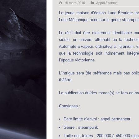
15 mars 2016
Appel à textes
La jeune maison d’édition Lune Écarlate la
Lune Mécanique axée sur le genre steampun
Le récit doit être clairement identifiable
siècle, un univers alternatif où la techno
Automate à vapeur, ordinateur à l’uranium, vai
que la technologie soit intimement intégr
l’époque victorienne.
L’intrigue sera (de préférence mais pas obli
théâtre.
La publication du/des roman(s) se fera en b
Consignes :
Date limite d’envoi : appel permanent
Genre : steampunk
Taille des textes : 200 000 à 450 000 si