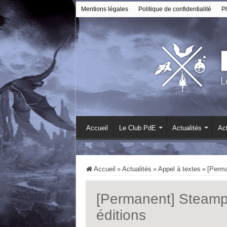
Mentions légales
Politique de confidentialité
Pl
Accueil
Le Club PdE
Actualités
Act
Accueil
»
Actualités
»
Appel à textes
»
[Perma
[Permanent] Steamp
éditions