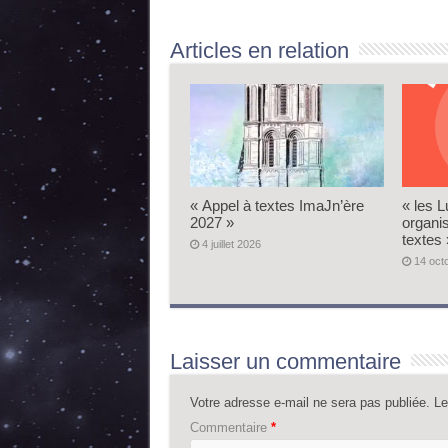
Articles en relation
« Appel à textes ImaJn’ère
« les L
2027 »
organi
textes 
4 juillet 2026
14 oct
Laisser un commentaire
Votre adresse e-mail ne sera pas publiée.
Le
Commentaire
*