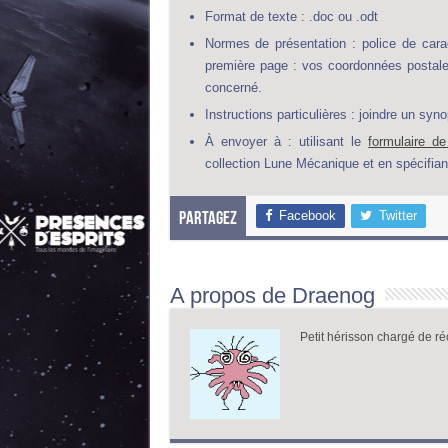
Format de texte : .doc ou .odt
Normes de présentation : police de carac
première page : vos coordonnées postale
concerné.
Instructions particulières : joindre un syn
À envoyer à : utilisant le
formulaire d
collection Lune Mécanique et en spécifian
Facebook
Twitter
Partagez
A propos de Draenog
Petit hérisson chargé de réc