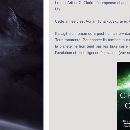
Le prix Arthur C. Clarke récompense chaque
Uni.
Cette année c’est Adrian Tchaikovsky avec
Il s’agit d’un roman de « post-humanité » da
Terre mourante. Par chance ils tombent sur 
la planète ne leur tend pas les bras car e
l’évolution et d’intelligence équivalent (voir