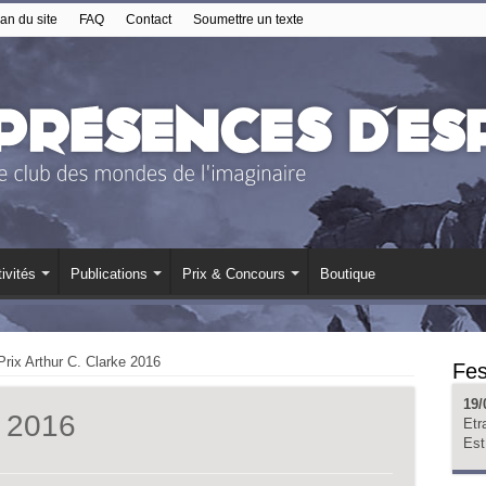
an du site
FAQ
Contact
Soumettre un texte
ivités
Publications
Prix & Concours
Boutique
Prix Arthur C. Clarke 2016
Fes
19/
e 2016
Etr
Est