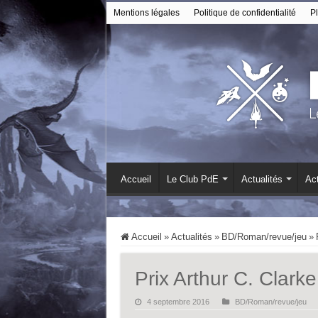
Mentions légales
Politique de confidentialité
Pl
Accueil
Le Club PdE
Actualités
Act
Accueil
»
Actualités
»
BD/Roman/revue/jeu
»
Prix Arthur C. Clark
4 septembre 2016
BD/Roman/revue/jeu