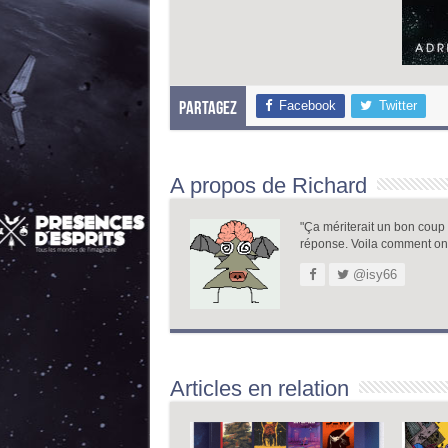
Facebook
Twitter
Partagez
A propos de Richard
"Ça mériterait un bon coup de
réponse. Voila comment on
@isy66
Articles en relation