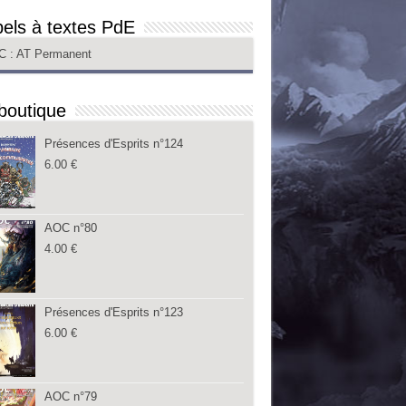
els à textes PdE
C
: AT Permanent
boutique
Présences d'Esprits n°124
6.00
€
AOC n°80
4.00
€
Présences d'Esprits n°123
6.00
€
AOC n°79