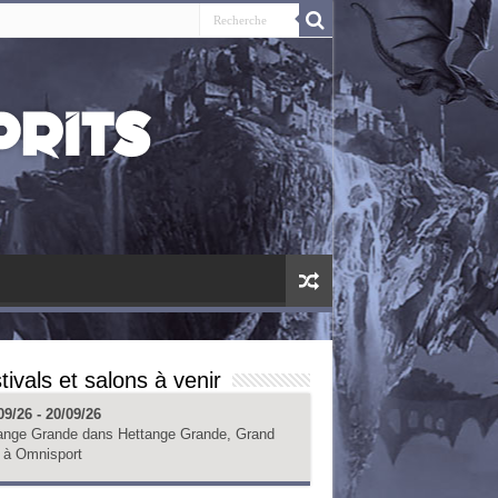
tivals et salons à venir
09/26 - 20/09/26
ange Grande
dans
Hettange Grande, Grand
à
Omnisport