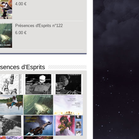
4.00
€
Présences d'Esprits n°122
6.00
€
sences d’Esprits