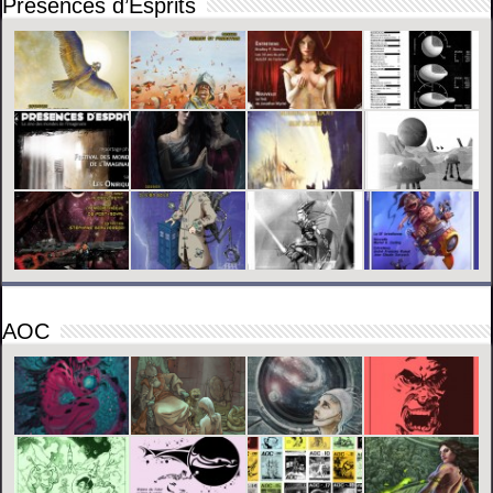
Présences d’Esprits
AOC