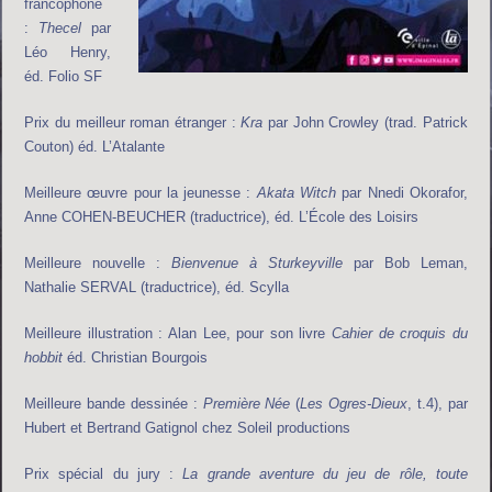
francophone
:
Thecel
par
Léo Henry,
éd. Folio SF
Prix du meilleur roman étranger :
Kra
par John Crowley (trad. Patrick
Couton) éd. L’Atalante
Meilleure œuvre pour la jeunesse :
Akata Witch
par Nnedi Okorafor,
Anne COHEN-BEUCHER (traductrice), éd. L’École des Loisirs
Meilleure nouvelle :
Bienvenue à Sturkeyville
par Bob Leman,
Nathalie SERVAL (traductrice), éd. Scylla
Meilleure illustration : Alan Lee, pour son livre
Cahier de croquis du
hobbit
éd. Christian Bourgois
Meilleure bande dessinée :
Première Née
(
Les Ogres-Dieux
, t.4), par
Hubert et Bertrand Gatignol chez Soleil productions
Prix spécial du jury :
La grande aventure du jeu de rôle, toute