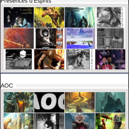
Présences d’Esprits
AOC