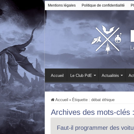
Mentions légales
Politique de confidentialité
Pl
Accueil
Le Club PdE
Actualités
Act
Accueil
»
Étiquette :
débat éthique
Archives des mots-clés 
Faut-il programmer des voitu