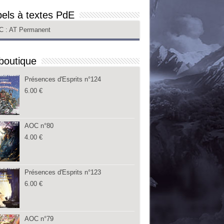
els à textes PdE
C
: AT Permanent
boutique
Présences d'Esprits n°124
6.00
€
AOC n°80
4.00
€
Présences d'Esprits n°123
6.00
€
AOC n°79