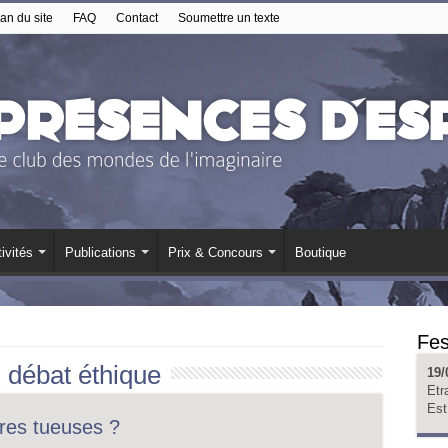
an du site
FAQ
Contact
Soumettre un texte
ivités
Publications
Prix & Concours
Boutique
Fes
:
débat éthique
19/
Etr
Est
res tueuses ?