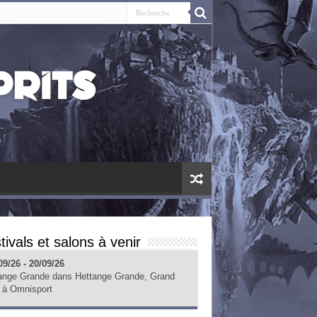
tivals et salons à venir
09/26 - 20/09/26
ange Grande
dans
Hettange Grande, Grand
à
Omnisport