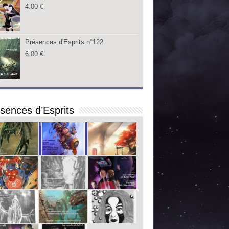
4.00
€
Présences d'Esprits n°122
6.00
€
sences d’Esprits