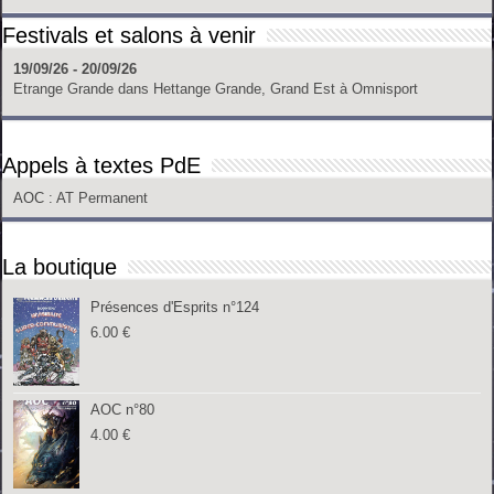
Festivals et salons à venir
19/09/26 - 20/09/26
Etrange Grande
dans
Hettange Grande, Grand Est
à
Omnisport
Appels à textes PdE
AOC
: AT Permanent
La boutique
Présences d'Esprits n°124
6.00
€
AOC n°80
4.00
€