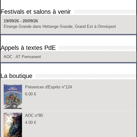
Festivals et salons à venir
19/09/26 - 20/09/26
Etrange Grande
dans
Hettange Grande, Grand Est
à
Omnisport
Appels à textes PdE
AOC
: AT Permanent
La boutique
Présences d'Esprits n°124
6.00
€
AOC n°80
4.00
€