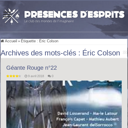
Accueil
»
Étiquette :
Éric Colson
Archives des mots-clés :
Éric Colson
Géante Rouge n°22
9 avril 2018
0