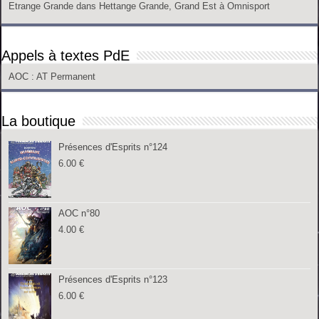
Etrange Grande
dans
Hettange Grande, Grand Est
à
Omnisport
Appels à textes PdE
AOC
: AT Permanent
La boutique
Présences d'Esprits n°124
6.00
€
AOC n°80
4.00
€
Présences d'Esprits n°123
6.00
€