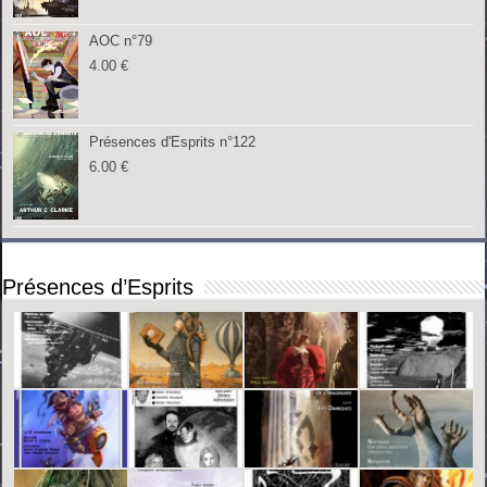
AOC n°79
4.00
€
Présences d'Esprits n°122
6.00
€
Présences d’Esprits