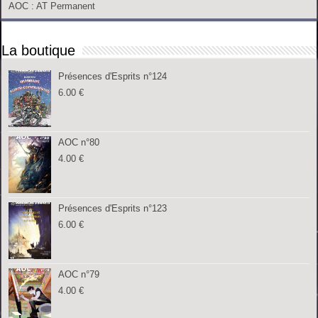
AOC
: AT Permanent
La boutique
Présences d'Esprits n°124
6.00
€
AOC n°80
4.00
€
Présences d'Esprits n°123
6.00
€
AOC n°79
4.00
€