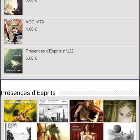
6.00
€
AOC n°79
4.00
€
Présences d'Esprits n°122
6.00
€
Présences d’Esprits