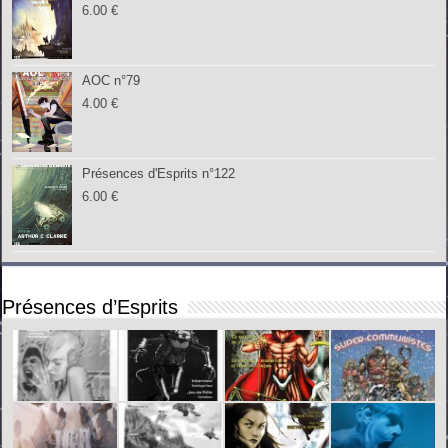
6.00
€
AOC n°79
4.00
€
Présences d'Esprits n°122
6.00
€
Présences d’Esprits