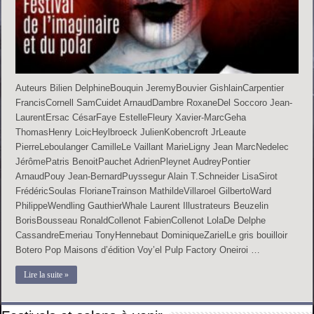
Auteurs Bilien DelphineBouquin JeremyBouvier GishlainCarpentier
FrancisCornell SamCuidet ArnaudDambre RoxaneDel Soccoro Jean-
LaurentErsac CésarFaye EstelleFleury Xavier-MarcGeha
ThomasHenry LoicHeylbroeck JulienKobencroft JrLeaute
PierreLeboulanger CamilleLe Vaillant MarieLigny Jean MarcNedelec
JérômePatris BenoitPauchet AdrienPleynet AudreyPontier
ArnaudPouy Jean-BernardPuyssegur Alain T.Schneider LisaSirot
FrédéricSoulas FlorianeTrainson MathildeVillaroel GilbertoWard
PhilippeWendling GauthierWhale Laurent Illustrateurs Beuzelin
BorisBousseau RonaldCollenot FabienCollenot LolaDe Delphe
CassandreEmeriau TonyHennebaut DominiqueZarielLe gris bouilloir
Botero Pop Maisons d’édition Voy’el Pulp Factory Oneiroi …
Lire la suite »