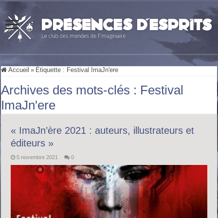
Accueil
»
Étiquette :
Festival ImaJn'ere
Archives des mots-clés :
Festival
ImaJn'ere
« ImaJn’ère 2021 : auteurs, illustrateurs et
éditeurs »
5 novembre 2021
0