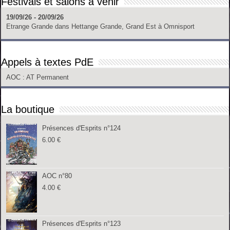
Festivals et salons à venir
19/09/26 - 20/09/26
Etrange Grande
dans
Hettange Grande, Grand Est
à
Omnisport
Appels à textes PdE
AOC
: AT Permanent
La boutique
Présences d'Esprits n°124
6.00
€
AOC n°80
4.00
€
Présences d'Esprits n°123