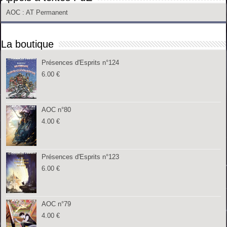
AOC
: AT Permanent
La boutique
Présences d'Esprits n°124
6.00
€
AOC n°80
4.00
€
Présences d'Esprits n°123
6.00
€
AOC n°79
4.00
€