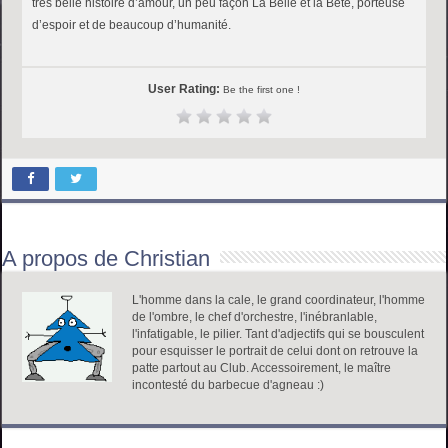
très belle histoire d’amour, un peu façon La Belle et la Bête, porteuse
d’espoir et de beaucoup d’humanité.
User Rating:
Be the first one !
A propos de Christian
L'homme dans la cale, le grand coordinateur, l'homme
de l'ombre, le chef d'orchestre, l'inébranlable,
l'infatigable, le pilier. Tant d'adjectifs qui se bousculent
pour esquisser le portrait de celui dont on retrouve la
patte partout au Club. Accessoirement, le maître
incontesté du barbecue d'agneau :)