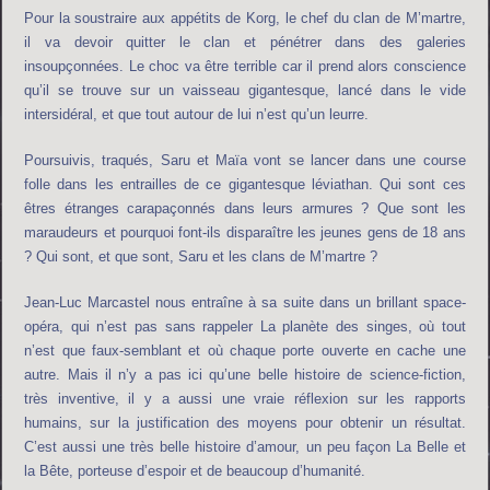
Pour la soustraire aux appétits de Korg, le chef du clan de M’martre,
il va devoir quitter le clan et pénétrer dans des galeries
insoupçonnées. Le choc va être terrible car il prend alors conscience
qu’il se trouve sur un vaisseau gigantesque, lancé dans le vide
intersidéral, et que tout autour de lui n’est qu’un leurre.
Poursuivis, traqués, Saru et Maïa vont se lancer dans une course
folle dans les entrailles de ce gigantesque léviathan. Qui sont ces
êtres étranges carapaçonnés dans leurs armures ? Que sont les
maraudeurs et pourquoi font-ils disparaître les jeunes gens de 18 ans
? Qui sont, et que sont, Saru et les clans de M’martre ?
Jean-Luc Marcastel nous entraîne à sa suite dans un brillant space-
opéra, qui n’est pas sans rappeler La planète des singes, où tout
n’est que faux-semblant et où chaque porte ouverte en cache une
autre. Mais il n’y a pas ici qu’une belle histoire de science-fiction,
très inventive, il y a aussi une vraie réflexion sur les rapports
humains, sur la justification des moyens pour obtenir un résultat.
C’est aussi une très belle histoire d’amour, un peu façon La Belle et
la Bête, porteuse d’espoir et de beaucoup d’humanité.