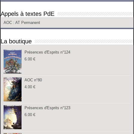
Appels à textes PdE
AOC
: AT Permanent
La boutique
Présences d'Esprits n°124
6.00
€
AOC n°80
4.00
€
Présences d'Esprits n°123
6.00
€