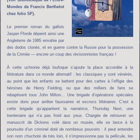
Mondes de Francis Berthelot
chez folio SF).
Le premier roman du gallois
Jasper Fforde dépeint ainsi une
Angleterre de 1985 envahie par
des dodos clonés, et en guerre contre la Russie pour la possession
de la Crimée — encore un coup des révisionnistes français !
À cette uchronie déjà loufoque s’ajoute la place accordée à la
littérature dans ce monde alternatif : les classiques y sont vénérés,
au point que les enfants se battent pour des cartes à l’effigie des
héroïnes de Henry Fielding, ou que des milliers de fans se
rebaptisent tous John Milton… Une brigade d’opérations spéciales
existe donc pour arrêter faussaires et escrocs littéraires. C’est à
cette brigade qu’appartient la narratrice, Thursday Next, une
trentenaire qui n’a pas froid aux yeux. Chargée de retrouver un
manuscrit de Dickens volé dans un musée, elle se lance à la
poursuite d’un criminel doté de nombreux pouvoirs : il peut entendre
son nom chuchoté de très loin, il n’impressionne pas la pellicule, les