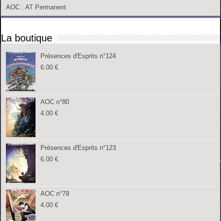
AOC
: AT Permanent
La boutique
Présences d'Esprits n°124
6.00
€
AOC n°80
4.00
€
Présences d'Esprits n°123
6.00
€
AOC n°79
4.00
€