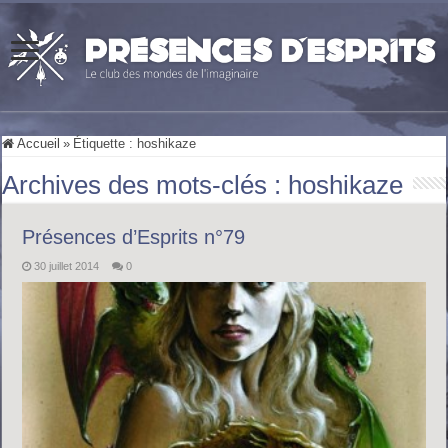
Accueil
»
Étiquette :
hoshikaze
Archives des mots-clés :
hoshikaze
Présences d’Esprits n°79
30 juillet 2014
0