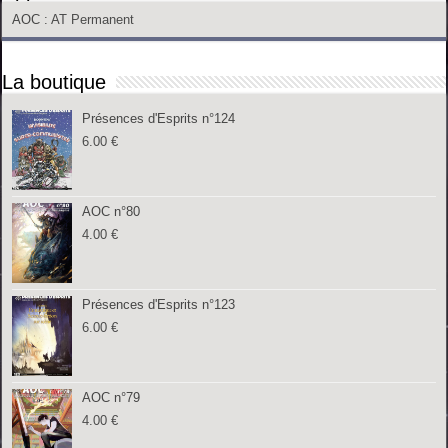
AOC
: AT Permanent
La boutique
Présences d'Esprits n°124
6.00
€
AOC n°80
4.00
€
Présences d'Esprits n°123
6.00
€
AOC n°79
4.00
€