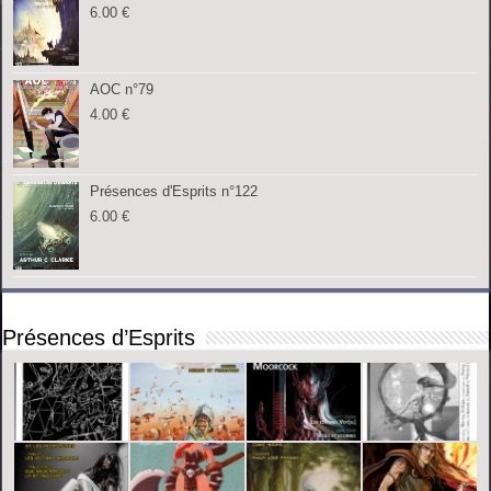
6.00
€
AOC n°79
4.00
€
Présences d'Esprits n°122
6.00
€
Présences d’Esprits