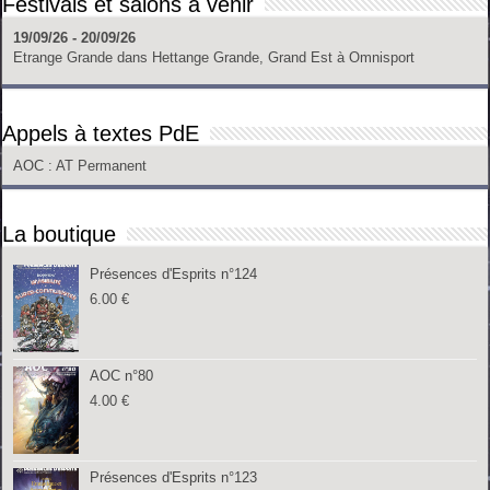
Festivals et salons à venir
19/09/26 - 20/09/26
Etrange Grande
dans
Hettange Grande, Grand Est
à
Omnisport
Appels à textes PdE
AOC
: AT Permanent
La boutique
Présences d'Esprits n°124
6.00
€
AOC n°80
4.00
€
Présences d'Esprits n°123