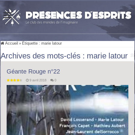
Accueil
»
Étiquette :
marie latour
Archives des mots-clés :
marie latour
Géante Rouge n°22
9 avril 2018
0