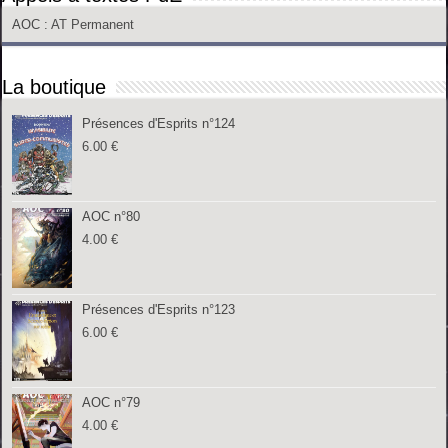
AOC
: AT Permanent
La boutique
Présences d'Esprits n°124
6.00
€
AOC n°80
4.00
€
Présences d'Esprits n°123
6.00
€
AOC n°79
4.00
€