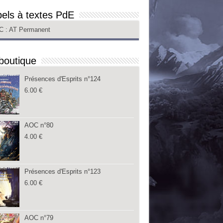
els à textes PdE
C
: AT Permanent
boutique
Présences d'Esprits n°124
6.00
€
AOC n°80
4.00
€
Présences d'Esprits n°123
6.00
€
AOC n°79