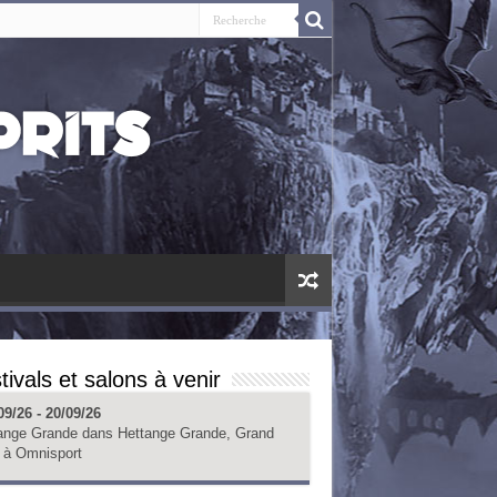
tivals et salons à venir
09/26 - 20/09/26
ange Grande
dans
Hettange Grande, Grand
à
Omnisport