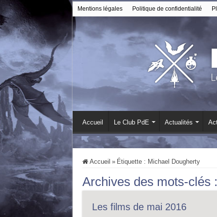
Mentions légales
Politique de confidentialité
Pl
Accueil
Le Club PdE
Actualités
Act
Accueil
»
Étiquette :
Michael Dougherty
Archives des mots-clés 
Les films de mai 2016