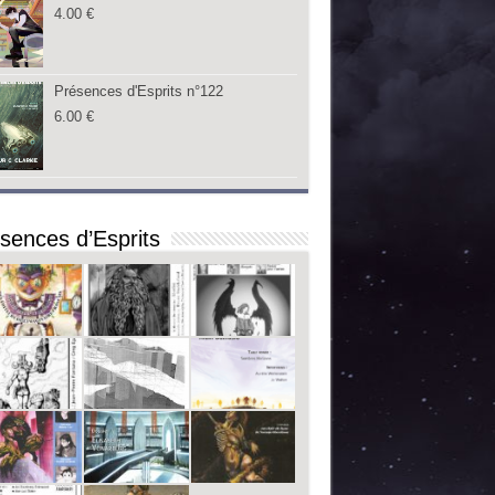
4.00
€
Présences d'Esprits n°122
6.00
€
sences d’Esprits