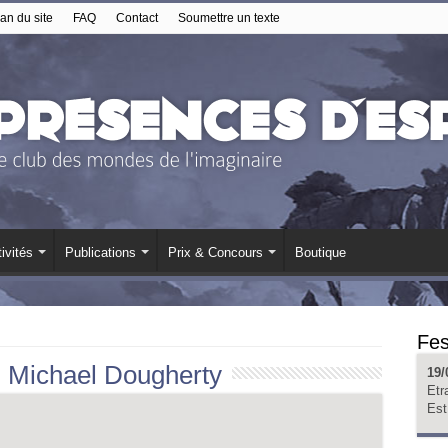
an du site
FAQ
Contact
Soumettre un texte
ivités
Publications
Prix & Concours
Boutique
Fes
:
Michael Dougherty
19/
Etr
Est