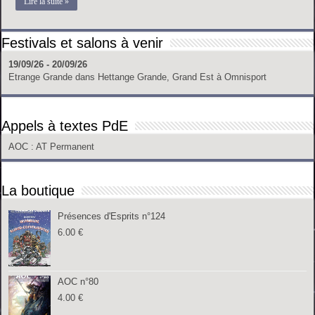
Lire la suite »
Festivals et salons à venir
19/09/26 - 20/09/26
Etrange Grande
dans
Hettange Grande, Grand Est
à
Omnisport
Appels à textes PdE
AOC
: AT Permanent
La boutique
Présences d'Esprits n°124
6.00
€
AOC n°80
4.00
€