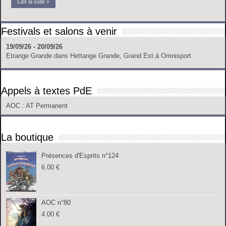
Lire la suite »
Festivals et salons à venir
19/09/26 - 20/09/26
Etrange Grande
dans
Hettange Grande, Grand Est
à
Omnisport
Appels à textes PdE
AOC
: AT Permanent
La boutique
Présences d'Esprits n°124
6.00
€
AOC n°80
4.00
€