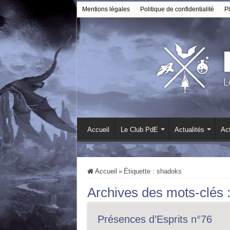
Mentions légales
Politique de confidentialité
Pl
Accueil
Le Club PdE
Actualités
Act
Accueil
»
Étiquette :
shadoks
Archives des mots-clés 
Présences d’Esprits n°76