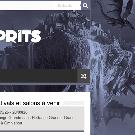
tivals et salons à venir
09/26 - 20/09/26
ange Grande
dans
Hettange Grande, Grand
à
Omnisport