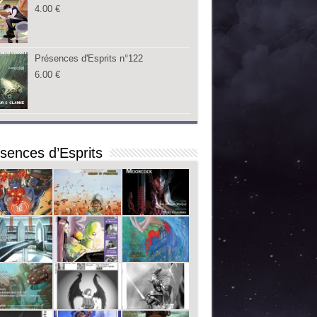
4.00
€
Présences d'Esprits n°122
6.00
€
sences d’Esprits