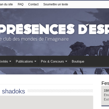
an du site
FAQ
Contact
Soumettre un texte
ivités
Publications
Prix & Concours
Boutique
Fes
:
shadoks
19/
Etr
Est