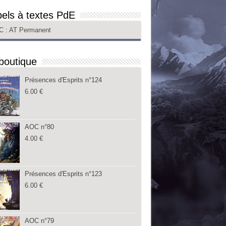
els à textes PdE
C
: AT Permanent
boutique
Présences d'Esprits n°124
6.00
€
AOC n°80
4.00
€
Présences d'Esprits n°123
6.00
€
AOC n°79