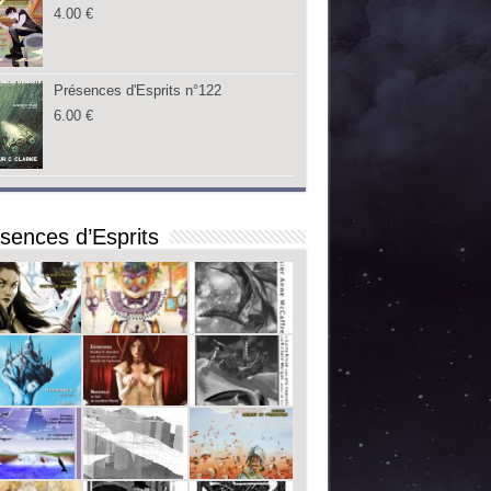
4.00
€
Présences d'Esprits n°122
6.00
€
sences d’Esprits