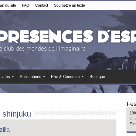
an du site
FAQ
Contact
Soumettre un texte
ivités
Publications
Prix & Concours
Boutique
Fes
:
shinjuku
19/
Etr
Est
illa