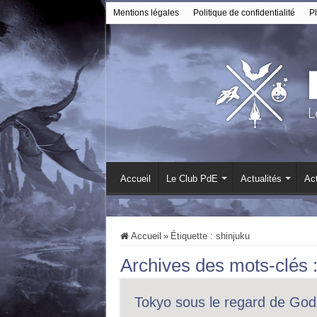
Mentions légales
Politique de confidentialité
Pl
Accueil
Le Club PdE
Actualités
Act
Accueil
»
Étiquette :
shinjuku
Archives des mots-clés 
Tokyo sous le regard de Godz