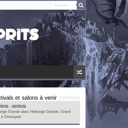
tivals et salons à venir
09/26 - 20/09/26
ange Grande
dans
Hettange Grande, Grand
à
Omnisport