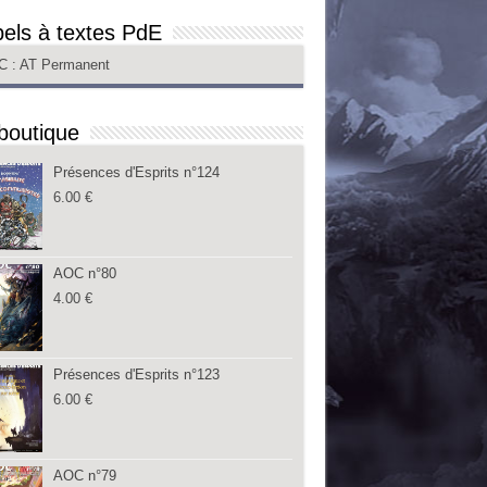
els à textes PdE
C
: AT Permanent
boutique
Présences d'Esprits n°124
6.00
€
AOC n°80
4.00
€
Présences d'Esprits n°123
6.00
€
AOC n°79