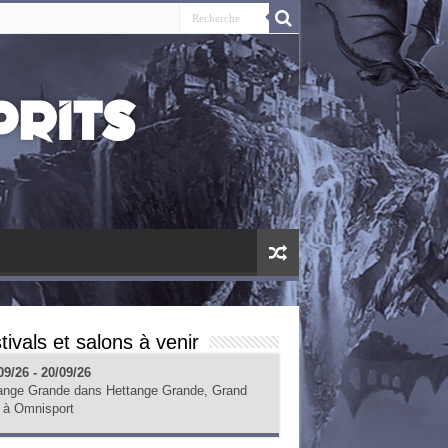
tivals et salons à venir
09/26 - 20/09/26
ange Grande
dans
Hettange Grande, Grand
à
Omnisport