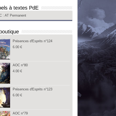
els à textes PdE
C
: AT Permanent
boutique
Présences d'Esprits n°124
6.00
€
AOC n°80
4.00
€
Présences d'Esprits n°123
6.00
€
AOC n°79