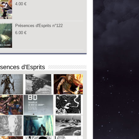
4.00
€
Présences d'Esprits n°122
6.00
€
sences d’Esprits