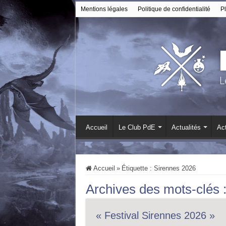
Mentions légales
Politique de confidentialité
Pl
Accueil
Le Club PdE
Actualités
Act
Accueil
»
Étiquette :
Sirennes 2026
Archives des mots-clés 
« Festival Sirennes 2026 »