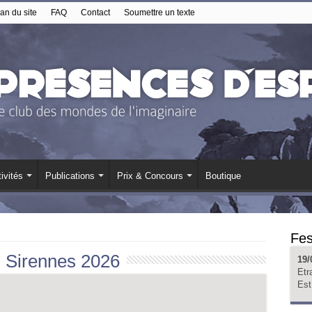
an du site
FAQ
Contact
Soumettre un texte
ivités
Publications
Prix & Concours
Boutique
Fes
:
Sirennes 2026
19/
Etr
Est