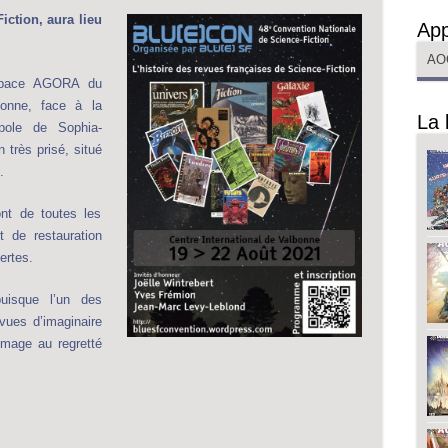
iction, aura lieu
App
AO
espace AGORA du
bonne, face à la
La 
pole de Sophia-
n très prisé, situé
.
ront de toutes les
t de restauration
ertes.
uisque l’un des
evues d’imaginaire
mage au regretté