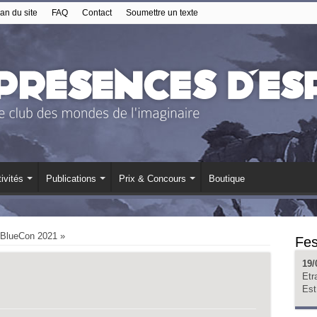
an du site
FAQ
Contact
Soumettre un texte
ivités
Publications
Prix & Concours
Boutique
 BlueCon 2021 »
Fes
19/
Etr
Est