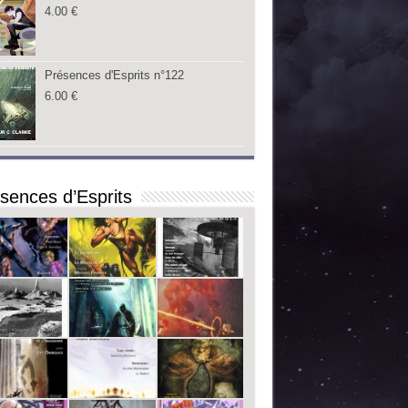
4.00
€
Présences d'Esprits n°122
6.00
€
sences d’Esprits