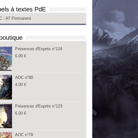
els à textes PdE
C
: AT Permanent
boutique
Présences d'Esprits n°124
6.00
€
AOC n°80
4.00
€
Présences d'Esprits n°123
6.00
€
AOC n°79