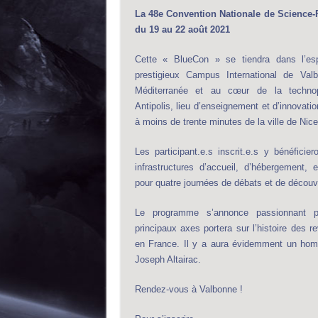
La 48e Convention Nationale de Science-F
du 19 au 22 août 2021
Cette « BlueCon » se tiendra dans l’
prestigieux Campus International de Val
Méditerranée et au cœur de la techno
Antipolis, lieu d’enseignement et d’innovatio
à moins de trente minutes de la ville de Nice
Les participant.e.s inscrit.e.s y bénéficie
infrastructures d’accueil, d’hébergement, e
pour quatre journées de débats et de découv
Le programme s’annonce passionnant p
principaux axes portera sur l’histoire des r
en France. Il y a aura évidemment un hom
Joseph Altairac.
Rendez-vous à Valbonne !