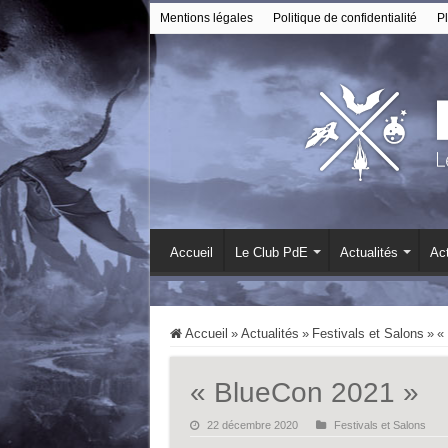
Mentions légales
Politique de confidentialité
Pl
Accueil
Le Club PdE
Actualités
Act
Accueil
»
Actualités
»
Festivals et Salons
»
«
« BlueCon 2021 »
22 décembre 2020
Festivals et Salons